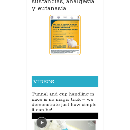
ncias, analgesia
para la investigación
anasia
biomédica
VIDEOS
Tunnel and cup handling in
mice is no magic trick – we
demonstrate just how simple
it can be!