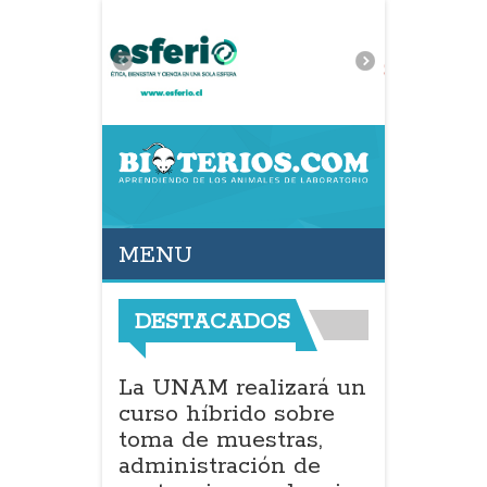
MENU
DESTACADOS
AM realizará un
Prácticas quirúrgicas
AUCY
 híbrido sobre
en roedores:
una 
de muestras,
conferencia magistral
virt
istración de
sobre herramientas
de cr