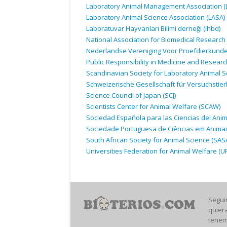
Laboratory Animal Management Association (
Laboratory Animal Science Association (
LASA
)
Laboratuvar Hayvanları Bilimi derneği (Ihbd)
National Association for Biomedical Research 
Nederlandse Vereniging Voor Proefdierkunde
Public Responsibility in Medicine and Researc
Scandinavian Society for Laboratory Animal S
Schweizerische Gesellschaft für Versuchstier
Science Council of Japan (
SCJ
)
Scientists Center for Animal Welfare (
SCAW
)
Sociedad Española para las Ciencias del Anim
Sociedade Portuguesa de Ciências em Animais
South African Society for Animal Science (
SAS
Universities Federation for Animal Welfare (
U
Segui
quier
tenem