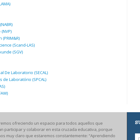
LAMA
)
(
NABR
)
 (
NVP
)
h (
PRIM
&R)
cience (Scand-
LAS
)
kunde (
SGV
)
al De Laboratorio (
SECAL
)
 de Laboratório (
SPCAL
)
AS
)
FAW
)
S
remos ofreciendo un espacio para todos aquellos que
an participar y colaborar en esta cruzada educativa, porque
os muy claro que estaremos constantemente: “Aprendiendo