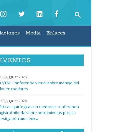
iaciones
Media
Enlaces
EVENTOS
06 August 2026
CyTAL: Conferencia virtual sobre manejo del
lor en roedores
20 August 2026
ácticas quirúrgicas en roedores: conferencia
gistral híbrida sobre herramientas para la
vestigación biomédica