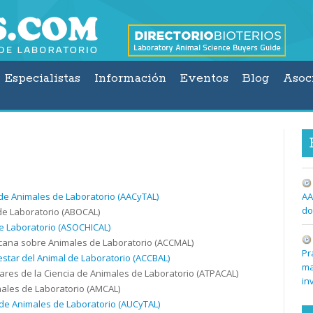
Especialistas
Información
Eventos
Blog
Asoc
 de Animales de Laboratorio (AACyTAL)
AA
do
de Laboratorio (
ABOCAL
)
e Laboratorio (
ASOCHICAL
)
cana sobre Animales de Laboratorio (
ACCMAL
)
Pr
star del Animal de Laboratorio (
ACCBAL
)
ma
iares de la Ciencia de Animales de Laboratorio (
ATPACAL
)
in
ales de Laboratorio (
AMCAL
)
 de Animales de Laboratorio (AUCyTAL)