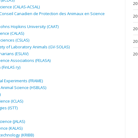
(
BCLAS
)
20
cience (
CALAS
-
ACSAL
)
 Conseil Canadien de Protection des Animaux en Science
20
 Johns Hopkins University (
CAAT
)
20
ence (
CALAS
)
ciences (
CSLAS
)
20
ety of Laboratory Animals (GV-
SOLAS
)
narians (
ESLAV
)
20
ence Associations (
FELASA
)
(FinLAS ry)
al Experiments (
FRAME
)
 Animal Science (
HSBLAS
)
)
ience (
ICLAS
)
ies (
ISTT
)
cience (
JALAS
)
ence (
KALAS
)
technology (
KRIBB
)