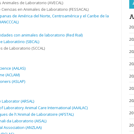
s Animales de Laboratorio (
AVECAL
)
Ciencias en Animales de Laboratorio (
FESSACAL
)
A
anas de América del Norte, Centroamérica y el Caribe de la
AHANCCCAL)
20
vidades con animales de laboratorio (Red Rial)
20
e Laboratório (
SBCAL
)
s de Laboratorio (
SCCAL
)
20
20
cience (
AALAS
)
ne (
ACLAM
)
20
ioners (
ASLAP
)
20
20
 Laborator (
ARSAL
)
f Laboratory Animal Care International (
AAALAC
)
20
ues de l\'Animal de Laboratoire (
AFSTAL
)
mali da Laboratorio (
AISAL
)
20
l Association (
ANZLAA
)