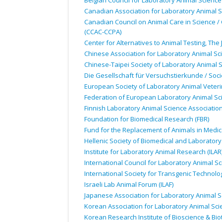
Belgian Council for Laboratory Animal Science 
Canadian Association for Laboratory Animal S
Canadian Council on Animal Care in Science /
(
CCAC
-
CCPA
)
Center for Alternatives to Animal Testing, The
Chinese Association for Laboratory Animal Sci
Chinese-Taipei Society of Laboratory Animal S
Die Gesellschaft für Versuchstierkunde / Soci
European Society of Laboratory Animal Veteri
Federation of European Laboratory Animal Sci
Finnish Laboratory Animal Science Association 
Foundation for Biomedical Research (
FBR
)
Fund for the Replacement of Animals in Medic
Hellenic Society of Biomedical and Laboratory
Institute for Laboratory Animal Research (
ILAR
International Council for Laboratory Animal Sc
International Society for Transgenic Technolog
Israeli Lab Animal Forum (
ILAF
)
Japanese Association for Laboratory Animal S
Korean Association for Laboratory Animal Sci
Korean Research Institute of Bioscience & Bio