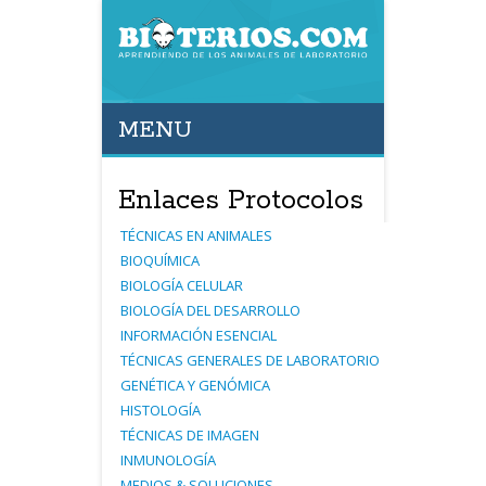
MENU
Enlaces Protocolos
TÉ
CNICAS
EN
ANIMALES
BIOQU
Í
MICA
BIOLOG
ÍA
CELULAR
BIOLOG
ÍA
DEL
DESARROLLO
INFORMACI
ÓN
ESENCIAL
TÉ
CNICAS
GENERALES
DE
LABORATORIO
GEN
É
TICA
Y
GEN
Ó
MICA
HISTOLOG
ÍA
TÉ
CNICAS
DE
IMAGEN
INMUNOLOG
ÍA
MEDIOS
&
SOLUCIONES