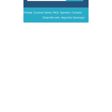
Portada
Quienes Somos
FAQs
Sponsors
Contacto
Desarrollo web: Alejandro Sotomayor