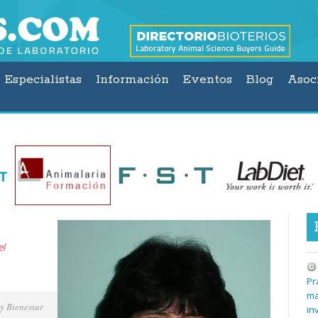
Especialistas
Información
Eventos
Blog
Asoc
el
Pr
ma
y Bienestar
in