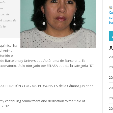
nales.
 la
Cu
noma de
cu
el animal de
fo
a la
química, ha
A
el Animal
tenido el
20
 de Barcelona y Universidad Autónoma de Barcelona. Es
boratorio, título otorgado por FELASA que da la categoría “D”.
20
20
A SUPERACIÓN Y LOGROS PERSONALES de la Cámara Junior de
20
20
y continuing commitment and dedication to the field of
. 2012.
20