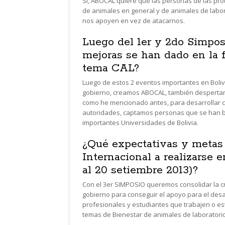
Si, ABOCAL quiere que las personas de las pro
de animales en general y de animales de labor
nos apoyen en vez de atacarnos.
Luego del 1er y 2do Simposi
mejoras se han dado en la 
tema CAL?
Luego de estos 2 eventos importantes en Boliv
gobierno, creamos ABOCAL, también despertamos
como he mencionado antes, para desarrollar c
autoridades, captamos personas que se han be
importantes Universidades de Bolivia.
¿Qué expectativas y metas
Internacional a realizarse 
al 20 setiembre 2013)?
Con el 3er SIMPOSIO queremos consolidar la cr
gobierno para conseguir el apoyo para el desarr
profesionales y estudiantes que trabajen o es
temas de Bienestar de animales de laboratorio