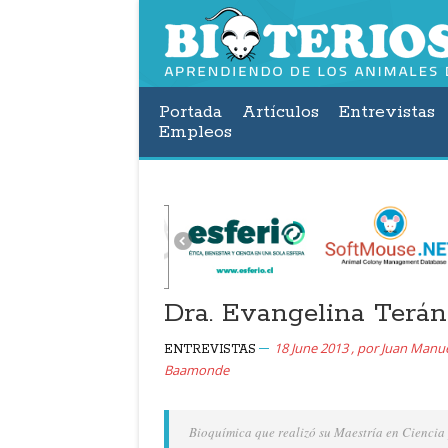
Portada
Artículos
Entrevistas
Empleos
Dra. Evangelina Terán
18 June 2013
,
por
Juan Manu
ENTREVISTAS
Baamonde
Bioquímica que realizó su Maestría en Ciencia 