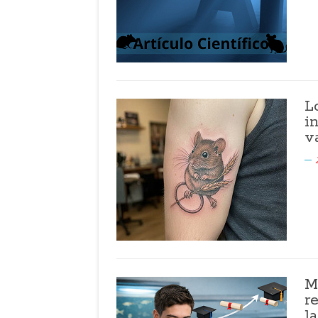
L
i
v
M
r
l