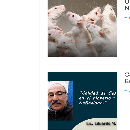
U
N
C
R