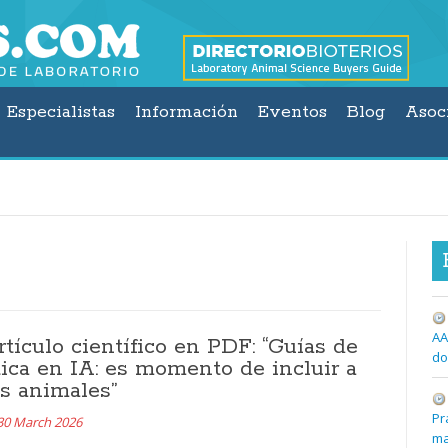
Especialistas
Información
Eventos
Blog
Asoc
AA
rtículo científico en PDF: “Guías de
do
tica en IA: es momento de incluir a
os animales”
Pr
30 March 2026
ma