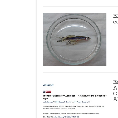
E
e
E
A
C
A