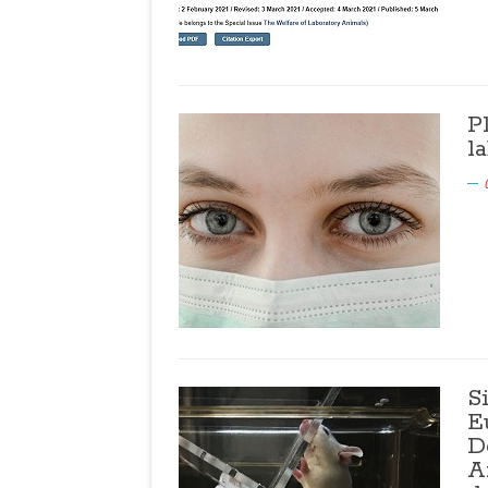
P
l
S
E
D
A