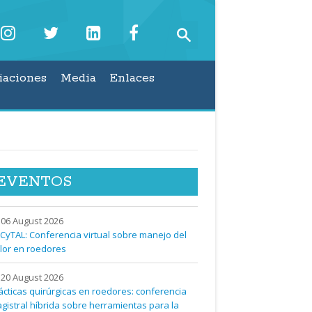
iaciones
Media
Enlaces
EVENTOS
06 August 2026
CyTAL: Conferencia virtual sobre manejo del
lor en roedores
20 August 2026
ácticas quirúrgicas en roedores: conferencia
gistral híbrida sobre herramientas para la