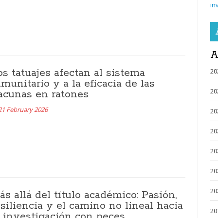
in
A
os tatuajes afectan al sistema
20
nmunitario y a la eficacia de las
20
acunas en ratones
21 February 2026
20
20
20
20
20
ás allá del título académico: Pasión,
esiliencia y el camino no lineal hacia
20
a investigación con peces