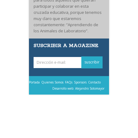
para todos aquellos que quieran
participar y colaborar en esta
cruzada educativa, porque tenemos
muy claro que estaremos
constantemente: “Aprendiendo de
los Animales de Laboratorio”.
SUSCRIBIR A MAGAZINE
Portada
Quienes Somos
FAQs
Sponsors
Contacto
Desarrollo web: Alejandro Sotomayor