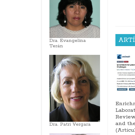
ARTÍ
Dra. Evangelina
Terán
Enrich
Labora
Review
and th
Dra. Patri Vergara
(Artícu