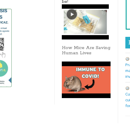
de la nocicepción en 
be!
animales
How Mice Are Saving
Human Lives
Pr
ma
in
Cu
cu
fo