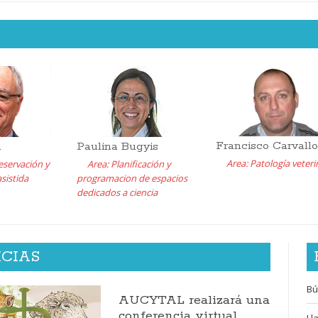
Francisco Carvallo
n
Paulina Bugyis
Area: Patología veteri
eservación y
Area: Planificación y
sistida
programacion de espacios
dedicados a ciencia
ICIAS
Bú
AUCYTAL realizará una
conferencia virtual
Ll