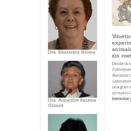
'Bioéti
experi
animale
Dra. Ekaterina Rivera
sin cos
Desde la 
Colombiana
Bienestar 
Laboratori
una gran n
un nuevo li
bienestar 
Dra. Amarillis Saravia
Gómez