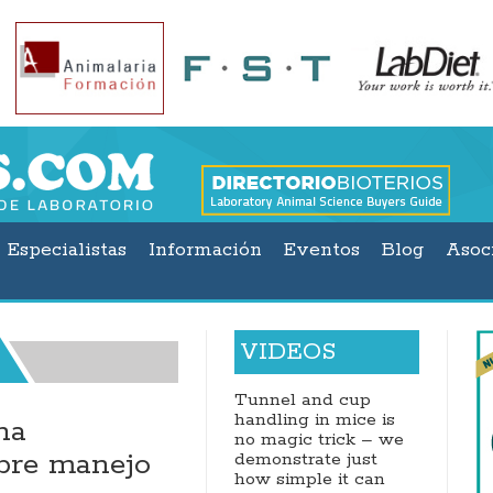
Especialistas
Información
Eventos
Blog
Asoc
VIDEOS
Tunnel and cup
handling in mice is
na
FeSAHANCCCAL reali
no magic trick – we
obre manejo
conferencia sobre neu
demonstrate just
how simple it can