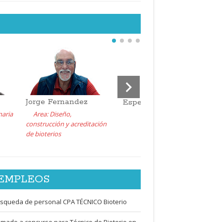
Jorge Fernandez
Especialista Invitado
naria
Area: Diseño,
construcción y acreditación
de bioterios
EMPLEOS
squeda de personal CPA TÉCNICO Bioterio
amado a concurso para Técnico de Bioterio en