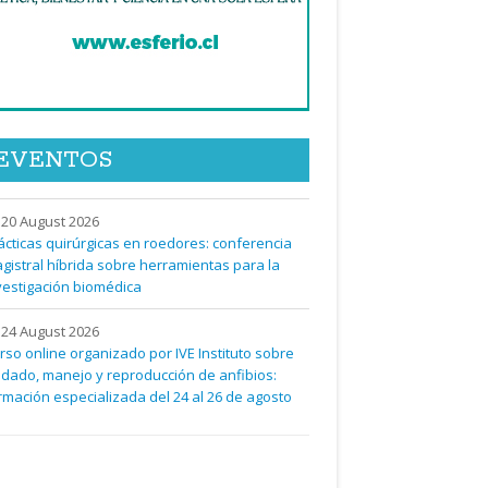
modelos
de páncreas en model
EVENTOS
20 August 2026
ácticas quirúrgicas en roedores: conferencia
gistral híbrida sobre herramientas para la
vestigación biomédica
24 August 2026
rso online organizado por IVE Instituto sobre
idado, manejo y reproducción de anfibios:
rmación especializada del 24 al 26 de agosto