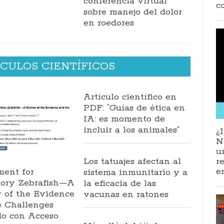
conferencia virtual
c
sobre manejo del dolor
en roedores
CULOS CIENTÍFICOS
Artículo científico en
PDF: “Guías de ética en
IA: es momento de
incluir a los animales”
¿
N
u
Los tatuajes afectan al
r
e
ment for
sistema inmunitario y a
tory Zebrafish—A
la eficacia de las
 of the Evidence
vacunas en ratones
e Challenges
lo con Acceso