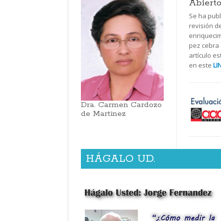
Abierto
Se ha pub
revisión de
enriquecim
pez cebra e
artículo e
en este
LI
Dra. Carmen Cardozo
de Martinez
HÁGALO UD.