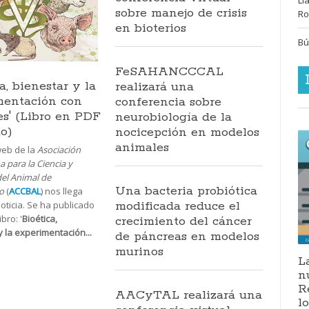
sobre manejo de crisis
Ro
en bioterios
Bú
FeSAHANCCCAL
ca, bienestar y la
realizará una
mentación con
conferencia sobre
s' (Libro en PDF
neurobiología de la
to)
nocicepción en modelos
animales
web de la
Asociación
 para la Ciencia y
del Animal de
Una bacteria probiótica
o
(
ACCBAL
) nos llega
modificada reduce el
oticia. Se ha publicado
bro: '
Bioética,
crecimiento del cáncer
y la experimentación...
de páncreas en modelos
murinos
L
n
R
AACyTAL realizará una
l