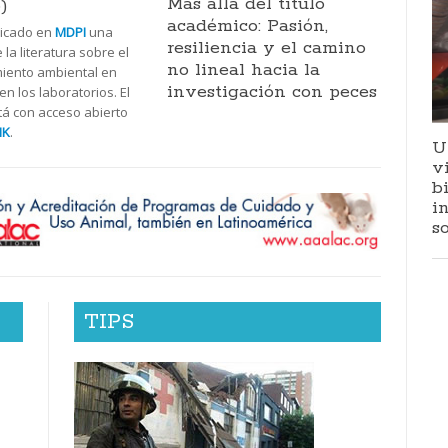
Más allá del título
)
académico: Pasión,
licado en
MDPI
una
resiliencia y el camino
 la literatura sobre el
no lineal hacia la
iento ambiental en
investigación con peces
n los laboratorios. El
stá con acceso abierto
NK
.
U
v
b
i
s
TIPS