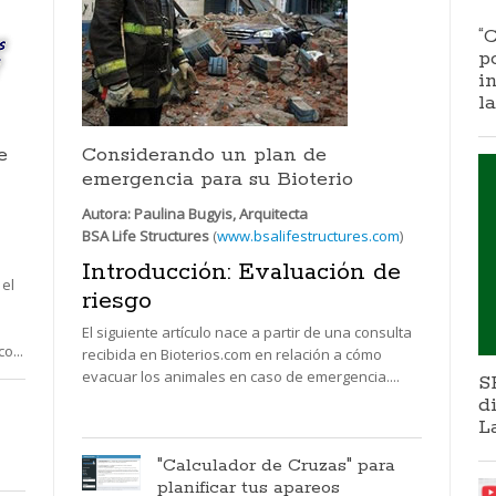
“
p
i
l
e
Considerando un plan de
emergencia para su Bioterio
Autora: Paulina Bugyis, Arquitecta
BSA Life Structures
(
www.bsalifestructures.com
)
Introducción: Evaluación de
 el
riesgo
n
El siguiente artículo nace a partir de una consulta
o...
recibida en Bioterios.com en relación a cómo
evacuar los animales en caso de emergencia....
S
d
L
"Calculador de Cruzas" para
planificar tus apareos