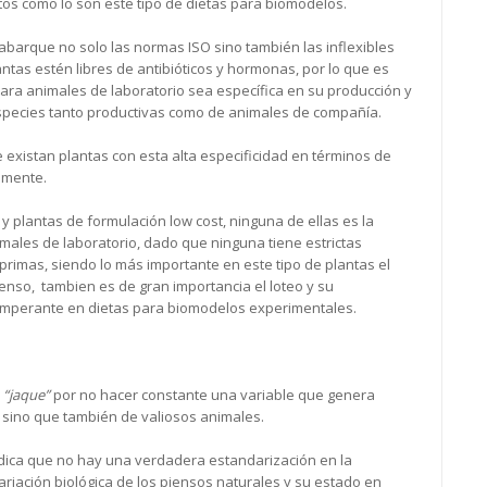
itos como lo son este tipo de dietas para biomodelos.
abarque no solo las normas ISO sino también las inflexibles
as estén libres de antibióticos y hormonas, por lo que es
ara animales de laboratorio sea específica en su producción y
especies tanto productivas como de animales de compañía.
e existan plantas con esta alta especificidad en términos de
amente.
 y plantas de formulación low cost, ninguna de ellas es la
males de laboratorio, dado que ninguna tiene estrictas
primas, siendo lo más importante en este tipo de plantas el
ienso, tambien es de gran importancia el loteo y su
 imperante en dietas para biomodelos experimentales.
n
“jaque”
por no hacer constante una variable que genera
 sino que también de valiosos animales.
indica que no hay una verdadera estandarización en la
variación biológica de los piensos naturales y su estado en