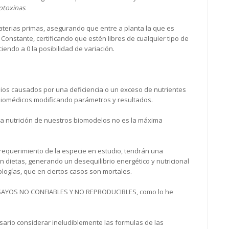
otoxinas
.
aterias primas, asegurando que entre a planta la que es
onstante, certificando que estén libres de cualquier tipo de
ciendo a 0 la posibilidad de variación.
ios causados por una deficiencia o un exceso de nutrientes
biomédicos modificando parámetros y resultados.
la nutrición de nuestros biomodelos no es la máxima
 requerimiento de la especie en estudio, tendrán una
 dietas, generando un desequilibrio energético y nutricional
logías, que en ciertos casos son mortales.
AYOS NO CONFIABLES Y NO REPRODUCIBLES, como lo he
esario considerar ineludiblemente las formulas de las