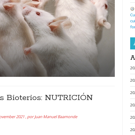
Cu
cu
fo
A
20
20
20
os Bioterios: NUTRICIÓN
20
ovember 2021
,
por
Juan Manuel Baamonde
20
20