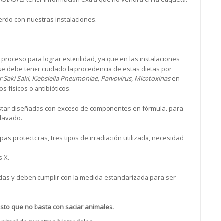
uerdo con nuestras instalaciones.
 proceso para lograr esterilidad, ya que en las instalaciones
 se debe tener cuidado la procedencia de estas dietas por
 Saki Saki, Klebsiella Pneumoniae, Parvovirus, Micotoxinas
en
 físicos o antibióticos.
estar diseñadas con exceso de componentes en fórmula, para
clavado.
as protectoras, tres tipos de irradiación utilizada, necesidad
s X.
das y deben cumplir con la medida estandarizada para ser
esto que no basta con saciar animales.