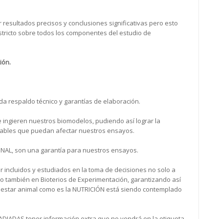
r resultados precisos y conclusiones significativas pero esto
tricto sobre todos los componentes del estudio de
ión.
nda respaldo técnico y garantías de elaboración.
 ingieren nuestros biomodelos, pudiendo así lograr la
iables que puedan afectar nuestros ensayos.
NAL, son una garantía para nuestros ensayos.
r incluidos y estudiados en la toma de decisiones no solo a
no también en Bioterios de Experimentación, garantizando así
nestar animal como es la NUTRICIÓN está siendo contemplado
DIADAS tener información extra que no vendrá en la etiqueta.