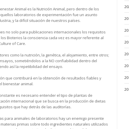
20
nestar Animal es la Nutrición Animal, pero dentro de los
aquellos laboratorios de experimentación fue un asunto
20
stria, y la difícil situación de nuestros países.
20
s no solo para publicaciones internacionales los requisitos
los Bioterios la consciencia cada vez es mayor referente al
20
ulture of Care.
20
res como la nutrición, la genética, el alojamiento, entre otros;
sayos, sometiéndolos a la NO confiabilidad dentro del
20
endo así la repetibilidad del ensayo.
20
ón que contribuirá en la obtención de resultados fiables y
l bienestar animal.
20
onstante es necesario entender el tipo de plantas de
icación internacional que se busca en la producción de dietas
quisitos que hay detrás de las auditorías.
tas para animales de laboratorios hay un enemigo presente
s materias primas sobre todo ingredientes naturales utilizados