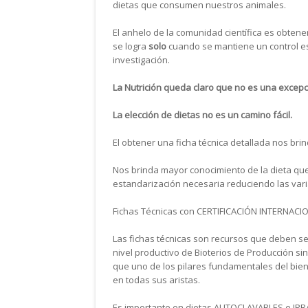
dietas que consumen nuestros animales.
El anhelo de la comunidad científica es obtene
se logra
solo
cuando se mantiene un control es
investigación.
La Nutrición queda claro que no es una excepc
La elección de dietas no es un camino fácil.
El obtener una ficha técnica detallada nos bri
Nos brinda mayor conocimiento de la dieta que
estandarización necesaria reduciendo las var
Fichas Técnicas con CERTIFICACIÓN INTERNACIO
Las fichas técnicas son recursos que deben se
nivel productivo de Bioterios de Producción si
que uno de los pilares fundamentales del bie
en todas sus aristas.
Es importante en dietas AUTOCLAVABLES e IRRA