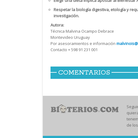
Elegir una dieta implica apostar al Bienesta
Respetar la biología digestiva, etología y re
investigación.
Autora:
Técnica Malvina Ocampo Debrace
Montevideo Uruguay
Por asesoramientos e información
malvinois@
Contacto + 598 91 231 001
COMENTARIOS
Segui
quier
tenem
de los