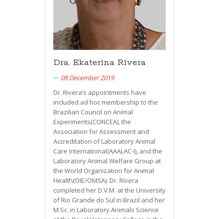
Dra. Ekaterina Rivera
08 December 2019
Dr. Rivera’s appointments have
included ad hoc membership to the
Brazilian Council on Animal
Experiments(
CONCEA
), the
Association for Assessment and
Accreditation of Laboratory Animal
Care International(
AAALAC
-I), and the
Laboratory Animal Welfare Group at
the World Organization for Animal
Health(
OIE
/OMSA). Dr. Rivera
completed her D.V.M. at the University
of Rio Grande do Sul in Brazil and her
M.Sc. in Laboratory Animals Science