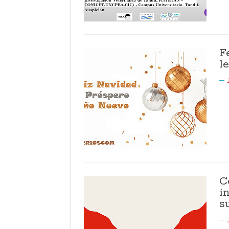
F
l
C
i
s