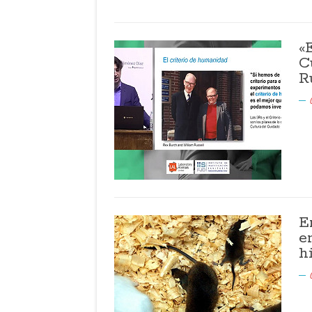
«
C
R
E
e
h