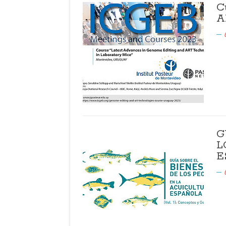
C
A
G
L
E