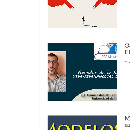
G
F
M
e