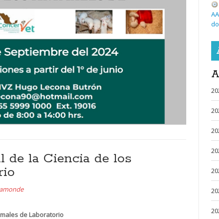
AA
do
A
20
20
20
20
l de la Ciencia de los
rio
20
aamonde
20
20
nimales de Laboratorio