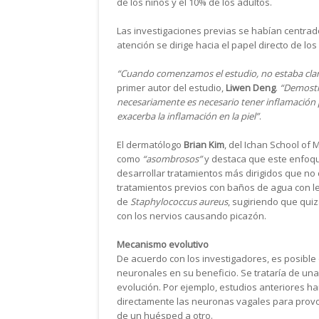
de los niños y el 10% de los adultos.
Las investigaciones previas se habían centrado
atención se dirige hacia el papel directo de los
“Cuando comenzamos el estudio, no estaba claro 
primer autor del estudio,
Liwen Deng
.
“Demostr
necesariamente es necesario tener inflamación 
exacerba la inflamación en la piel”
.
El dermatólogo
Brian Kim
, del Ichan School of 
como
“asombrosos”
y destaca que este enfoque
desarrollar tratamientos más dirigidos que no
tratamientos previos con baños de agua con lejí
de
Staphylococcus aureus
, sugiriendo que quiz
con los nervios causando picazón.
Mecanismo evolutivo
De acuerdo con los investigadores, es posible
neuronales en su beneficio. Se trataría de una
evolución. Por ejemplo, estudios anteriores ha
directamente las neuronas vagales para provoca
de un huésped a otro.