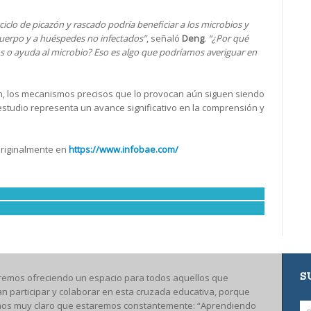
iclo de picazón y rascado podría beneficiar a los microbios y
cuerpo y a huéspedes no infectados”
, señaló
Deng
.
“¿Por qué
 o ayuda al microbio? Eso es algo que podríamos averiguar en
n, los mecanismos precisos que lo provocan aún siguen siendo
estudio representa un avance significativo en la comprensión y
originalmente en
https://www.infobae.com/
S
remos ofreciendo un espacio para todos aquellos que
an participar y colaborar en esta cruzada educativa, porque
os muy claro que estaremos constantemente: “Aprendiendo