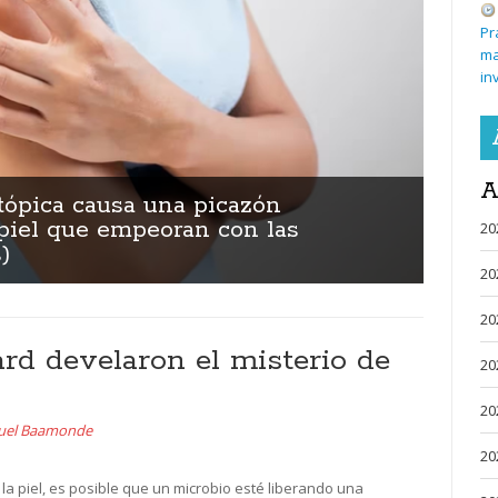
Pr
ma
in
A
tópica causa una picazón
piel que empeoran con las
20
)
20
20
rd develaron el misterio de
20
20
uel Baamonde
20
la piel, es posible que un microbio esté liberando una