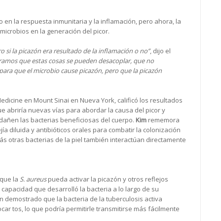
 en la respuesta inmunitaria y la inflamación, pero ahora, la
 microbios en la generación del picor.
si la picazón era resultado de la inflamación o no”
, dijo el
amos que estas cosas se pueden desacoplar, que no
para que el microbio cause picazón, pero que la picazón
Medicine en Mount Sinai en Nueva York, calificó los resultados
 abriría nuevas vías para abordar la causa del picor y
 dañen las bacterias beneficiosas del cuerpo.
Kim
rememora
a diluida y antibióticos orales para combatir la colonización
ás otras bacterias de la piel también interactúan directamente
 que la
S. aureus
pueda activar la picazón y otros reflejos
 capacidad que desarrolló la bacteria a lo largo de su
n demostrado que la bacteria de la tuberculosis activa
r tos, lo que podría permitirle transmitirse más fácilmente