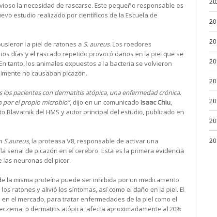
20
ervioso la necesidad de rascarse. Este pequeño responsable es
evo estudio realizado por científicos de la Escuela de
20
20
usieron la piel de ratones a
S. aureus
. Los roedores
ios días y el rascado repetido provocó daños en la piel que se
20
. En tanto, los animales expuestos a la bacteria se volvieron
almente no causaban picazón.
20
os los pacientes con dermatitis atópica, una enfermedad crónica.
20
por el propio microbio”
, dijo en un comunicado
Isaac Chiu
,
o Blavatnik del HMS y autor principal del estudio, publicado en
20
20
en
S.aureus
, la proteasa V8, responsable de activar una
la señal de picazón en el cerebro. Esta es la primera evidencia
 las neuronas del picor.
 de la misma proteína puede ser inhibida por un medicamento
los ratones y alivió los síntomas, así como el daño en la piel. El
e en el mercado, para tratar enfermedades de la piel como el
 eczema, o dermatitis atópica, afecta aproximadamente al 20%