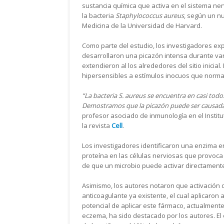
sustancia química que activa en el sistema n
la bacteria
Staphylococcus aureus
, según un nu
Medicina de la Universidad de Harvard.
Como parte del estudio, los investigadores exp
desarrollaron una picazón intensa durante var
extendieron al los alrededores del sitio inicial
hipersensibles a estímulos inocuos que norm
“La bacteria S. aureus se encuentra en casi tod
Demostramos que la picazón puede ser causada 
profesor asociado de inmunología en el Institut
la revista
Cell
.
Los investigadores identificaron una enzima 
proteína en las células nerviosas que provoca 
de que un microbio puede activar directamente
Asimismo, los autores notaron que activación
anticoagulante ya existente, el cual aplicaron a 
potencial de aplicar este fármaco, actualment
eczema, ha sido destacado por los autores. El