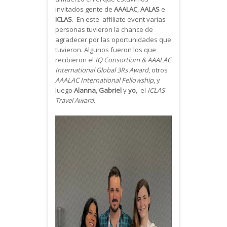
invitados gente de
AAALAC
,
AALAS
e
ICLAS
. En este affiliate event varias
personas tuvieron la chance de
agradecer por las oportunidades que
tuvieron. Algunos fueron los que
recibieron el
IQ Consortium & AAALAC
International Global 3Rs Award
, otros
AAALAC International Fellowship
, y
luego
Alanna
,
Gabriel
y
yo
, el
ICLAS
Travel Award
.