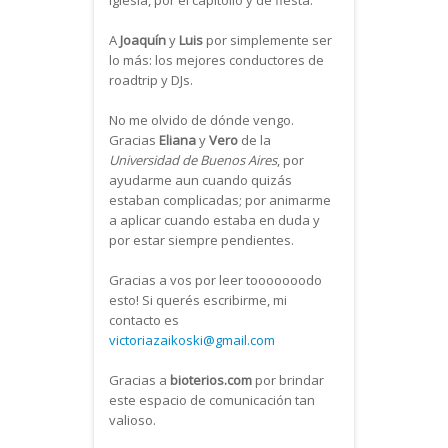
iglesia, por el capitolio y de fiesta.
A
Joaquín
y
Luis
por simplemente ser
lo más: los mejores conductores de
roadtrip y DJs.
No me olvido de dónde vengo.
Gracias
Eliana
y
Vero
de la
Universidad de Buenos Aires
, por
ayudarme aun cuando quizás
estaban complicadas; por animarme
a aplicar cuando estaba en duda y
por estar siempre pendientes.
Gracias a vos por leer tooooooodo
esto! Si querés escribirme, mi
contacto es
victoriazaikoski@gmail.com
Gracias a
bioterios.com
por brindar
este espacio de comunicación tan
valioso.