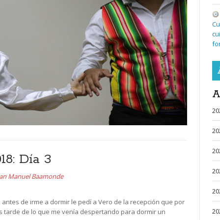
Cu
cu
fo
A
20
20
20
8: Día 3
20
uan Manuel Baamonde
20
, antes de irme a dormir le pedí a Vero de la recepción que por
20
s tarde de lo que me venía despertando para dormir un