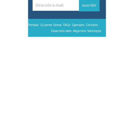
Portada
Quienes Somos
FAQs
Sponsors
Contacto
Desarrollo web: Alejandro Sotomayor