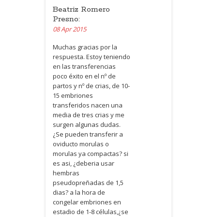
Beatriz Romero
Presno:
08 Apr 2015
Muchas gracias por la
respuesta. Estoy teniendo
en las transferencias
poco éxito en el nº de
partos y nº de crias, de 10-
15 embriones
transferidos nacen una
media de tres crias y me
surgen algunas dudas.
¿Se pueden transferir a
oviducto morulas o
morulas ya compactas? si
es asi, ¿deberia usar
hembras
pseudopreñadas de 1,5
dias? a la hora de
congelar embriones en
estadio de 1-8 células,¿se