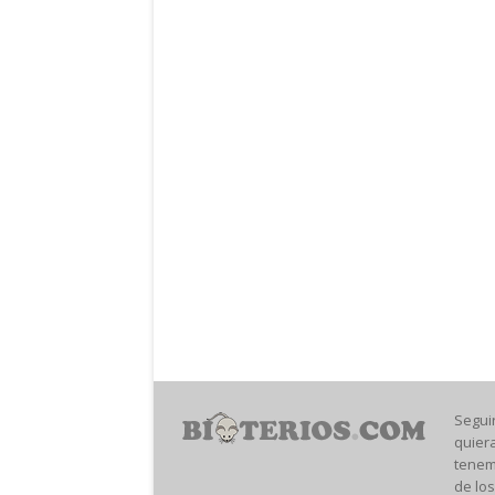
Segui
quier
tenem
de los