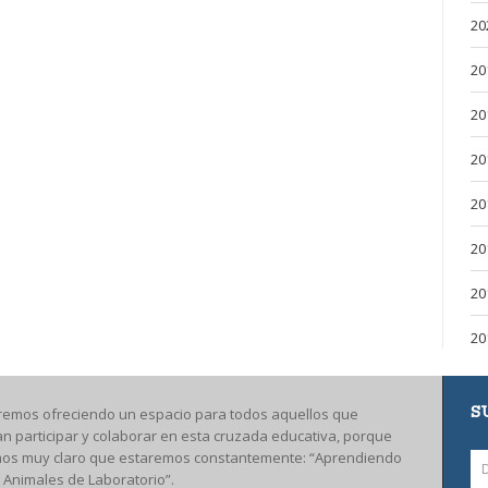
20
20
20
20
20
20
20
20
S
remos ofreciendo un espacio para todos aquellos que
an participar y colaborar en esta cruzada educativa, porque
os muy claro que estaremos constantemente: “Aprendiendo
 Animales de Laboratorio”.