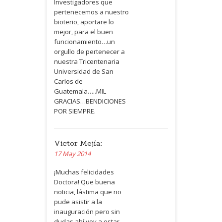
Investigadores que
pertenecemos a nuestro
bioterio, aportare lo
mejor, para el buen
funcionamiento…un
orgullo de pertenecer a
nuestra Tricentenaria
Universidad de San
Carlos de
Guatemala…..MIL
GRACIAS
…BENDICIONES
POR
SIEMPRE
.
Victor Mejía:
17 May 2014
¡Muchas felicidades
Doctora! Que buena
noticia, lástima que no
pude asistir a la
inauguración pero sin
dudas ahí voy a estar