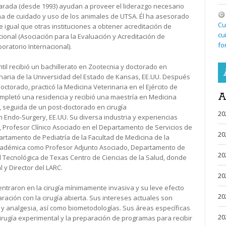
rada (desde 1993) ayudan a proveer el liderazgo necesario
a de cuidado y uso de los animales de UTSA. Él ha asesorado
Cu
 e igual que otras instituciones a obtener acreditación de
cu
ional (Asociación para la Evaluación y Acreditación de
fo
oratorio Internacional).
ntil recibió un bachillerato en Zootecnia y doctorado en
naria de la Universidad del Estado de Kansas, EE.UU. Después
ctorado, practicó la Medicina Veterinaria en el Ejército de
A
mpletó una residencia y recibió una maestría en Medicina
 seguida de un post-doctorado en cirugía
20
Endo-Surgery, EE.UU. Su diversa industria y experiencias
 Profesor Clínico Asociado en el Departamento de Servicios de
20
rtamento de Pediatría de la Facultad de Medicina de la
académica como Profesor Adjunto Asociado, Departamento de
20
d Tecnológica de Texas Centro de Ciencias de la Salud, donde
 y Director del LARC.
20
entraron en la cirugía mínimamente invasiva y su leve efecto
20
aración con la cirugía abierta. Sus intereses actuales son
a y analgesia, así como biometodologías. Sus áreas específicas
20
irugía experimental y la preparación de programas para recibir