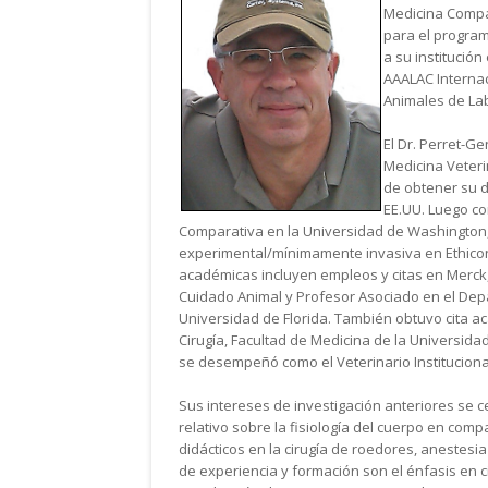
Medicina Compa
para el program
a su institución
AAALAC Internac
Animales de Lab
El Dr. Perret-Ge
Medicina Veteri
de obtener su do
EE.UU. Luego co
Comparativa en la Universidad de Washington,
experimental/mínimamente invasiva en Ethicon 
académicas incluyen empleos y citas en Merck,
Cuidado Animal y Profesor Asociado en el Depa
Universidad de Florida. También obtuvo cita 
Cirugía, Facultad de Medicina de la Universida
se desempeñó como el Veterinario Institucional
Sus intereses de investigación anteriores se c
relativo sobre la fisiología del cuerpo en comp
didácticos en la cirugía de roedores, anestesi
de experiencia y formación son el énfasis en c