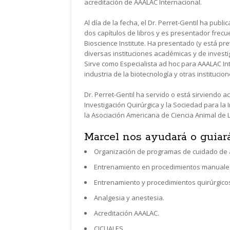
acreditación de AAALAC Internacional.
Al día de la fecha, el Dr. Perret-Gentil ha pub
dos capítulos de libros y es presentador frec
Bioscience Institute. Ha presentado (y está pr
diversas instituciones académicas y de invest
Sirve como Especialista ad hoc para AAALAC Int
industria de la biotecnología y otras institucio
Dr. Perret-Gentil ha servido o está sirviendo
Investigación Quirúrgica y la Sociedad para l
la Asociación Americana de Ciencia Animal de
Marcel nos ayudará o guiará
Organización de programas de cuidado de a
Entrenamiento en procedimientos manuales
Entrenamiento y procedimientos quirúrgico
Analgesia y anestesia.
Acreditación AAALAC.
CICUALES.