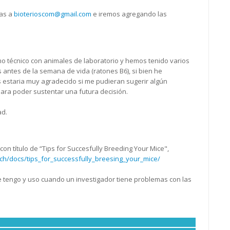
las a
bioterioscom@gmail.com
e iremos agregando las
o técnico con animales de laboratorio y hemos tenido varios
antes de la semana de vida (ratones B6), si bien he
s estaria muy agradecido si me pudieran sugerir algún
para poder sustentar una futura decisión.
ad.
on título de “Tips for Succesfully Breeding Your Mice",
ch/docs/tips_for_successfully_breesing_your_mice/
e tengo y uso cuando un investigador tiene problemas con las