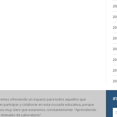
20
20
20
20
20
20
20
20
S
remos ofreciendo un espacio para todos aquellos que
an participar y colaborar en esta cruzada educativa, porque
os muy claro que estaremos constantemente: “Aprendiendo
 Animales de Laboratorio”.