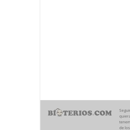
Segui
quier
tenem
de los