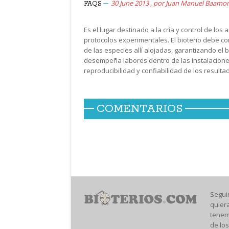
30 June 2013
,
por
Juan Manuel Baamo
FAQS
Es el lugar destinado a la cría y control de los
protocolos experimentales. El bioterio debe 
de las especies allí alojadas, garantizando el
desempeña labores dentro de las instalacion
reproducibilidad y confiabilidad de los result
COMENTARIOS
Segui
quier
tenem
de los