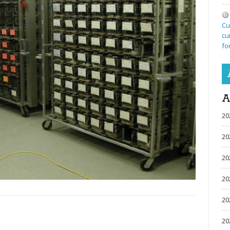
Cu
cu
fo
A
20
20
20
20
20
20