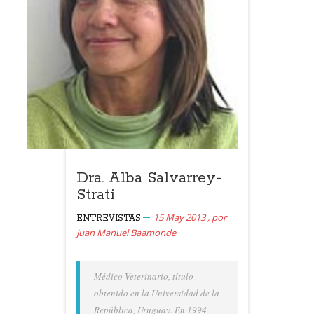
Dra. Alba Salvarrey-
Strati
15 May 2013
,
por
ENTREVISTAS
Juan Manuel Baamonde
Médico Veterinario, título
obtenido en la Universidad de la
República, Uruguay. En 1994