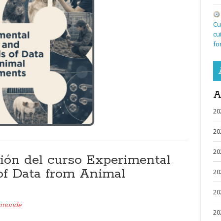
Cu
cu
fo
A
20
20
20
ición del curso Experimental
of Data from Animal
20
20
aamonde
20