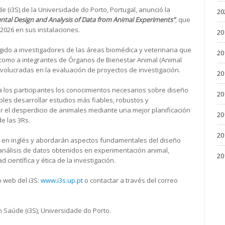
e (i3S) de la Universidade do Porto, Portugal, anunció la
20
ntal Design and Analysis of Data from Animal Experiments"
, que
 2026 en sus instalaciones.
20
rigido a investigadores de las áreas biomédica y veterinaria que
20
 como a integrantes de Órganos de Bienestar Animal (Animal
olucradas en la evaluación de proyectos de investigación.
20
r a los participantes los conocimientos necesarios sobre diseño
20
oles desarrollar estudios más fiables, robustos y
r el desperdicio de animales mediante una mejor planificación
20
de las 3Rs.
20
e en inglés y abordarán aspectos fundamentales del diseño
l análisis de datos obtenidos en experimentación animal,
20
científica y ética de la investigación.
o web del i3S:
www.i3s.up.pt
o contactar a través del correo
m Saúde (i3S), Universidade do Porto.