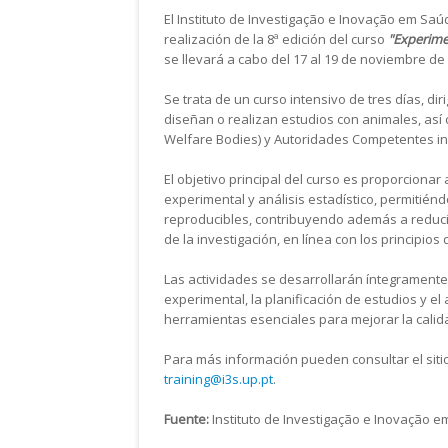
El Instituto de Investigação e Inovação em Saúd
realización de la 8ª edición del curso
"Experime
se llevará a cabo del 17 al 19 de noviembre de
Se trata de un curso intensivo de tres días, di
diseñan o realizan estudios con animales, así
Welfare Bodies) y Autoridades Competentes inv
El objetivo principal del curso es proporciona
experimental y análisis estadístico, permitiénd
reproducibles, contribuyendo además a reduci
de la investigación, en línea con los principios 
Las actividades se desarrollarán íntegrament
experimental, la planificación de estudios y e
herramientas esenciales para mejorar la calidad 
Para más información pueden consultar el siti
training@i3s.up.pt
.
Fuente:
Instituto de Investigação e Inovação e