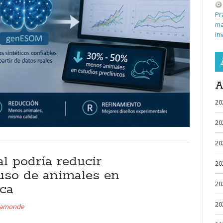
Pr
ma
in
A
20
20
20
ial podría reducir
20
 uso de animales en
20
ca
20
aamonde