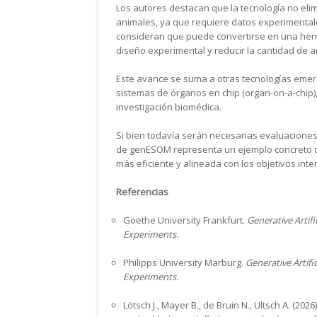
Los autores destacan que la tecnología no eli
animales, ya que requiere datos experimental
consideran que puede convertirse en una herr
diseño experimental y reducir la cantidad de 
Este avance se suma a otras tecnologías eme
sistemas de órganos en chip (organ-on-a-chip)
investigación biomédica.
Si bien todavía serán necesarias evaluaciones 
de genESOM representa un ejemplo concreto de c
más eficiente y alineada con los objetivos int
Referencias
Goethe University Frankfurt.
Generative Artif
Experiments
.
Philipps University Marburg.
Generative Artifi
Experiments
.
Lötsch J., Mayer B., de Bruin N., Ultsch A. (2026