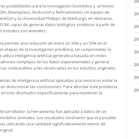
20
evas posibilidades para la investigación biomédica y, al mismo
as 3Rs (Reemplazo, Reducción y Refinamiento). Un equipo de
20
ankfurt y la Universidad Philipps de Marburgo, en Alemania,
M, capaz de generar datos biológicos sintéticos a partir de
20
n estudios con animales.
20
ía permitir una reducción de entre un 30% y un 50% en el
 etapas de la investigación preclínica, sin comprometer la
20
a utiliza inteligencia artificial generativa basada en redes
patrones complejos en los datos experimentales y generar
20
icas comparables a las observadas en los estudios originales.
20
tas de inteligencia artificial aplicadas a la ciencia es evitar la
dan distorsionar las conclusiones. Para abordar este problema,
20
errores diseñados específicamente para mantener la
desarrollador, la herramienta fue aplicada a datos de un
en modelos animales. Los resultados mostraron que era posible
as utilizando una cantidad significativamente menor de
iginal.