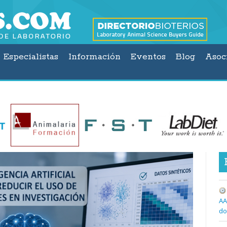
Especialistas
Información
Eventos
Blog
Asoc
AA
do