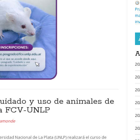
Pr
ma
in
A
20
20
20
uidado y uso de animales de
20
 la FCV-UNLP
20
aamonde
20
ersidad Nacional de La Plata (UNLP) realizará el curso de