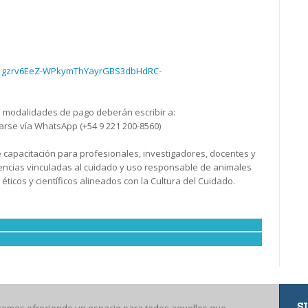
Sc1gzrv6EeZ-WPkymThYayrGBS3dbHdRC-
 modalidades de pago deberán escribir a:
rse vía WhatsApp (+54 9 221 200-8560)
e capacitación para profesionales, investigadores, docentes y
encias vinculadas al cuidado y uso responsable de animales
icos y científicos alineados con la Cultura del Cuidado.
S
remos ofreciendo un espacio para todos aquellos que