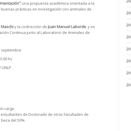
20
imentación”
, una propuesta académica orientada a la
y buenas prácticas en investigación con animales de
20
20
o Maschi
y la codirección de
Juan Manuel Laborde
, y es
ción Continua junto al Laboratorio de Animales de
20
20
e septiembre
13:00 hs
20
CV UNLP
20
20
in cargo.
estudiantes de Doctorado de otras Facultades de
 beca del 50%.