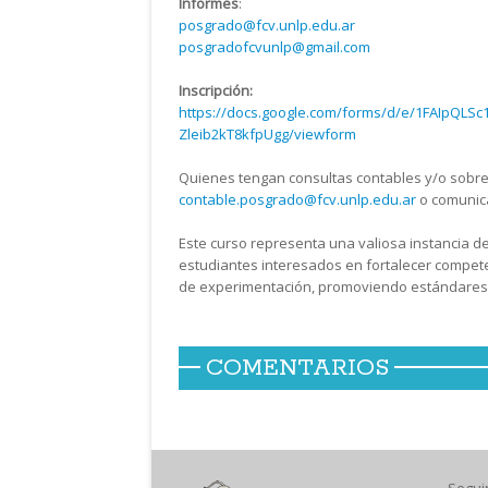
Informes
:
posgrado@fcv.unlp.edu.ar
posgradofcvunlp@gmail.com
Inscripción:
https://docs.google.com/forms/d/e/1FAIpQL
Zleib2kT8kfpUgg/viewform
Quienes tengan consultas contables y/o sobre
contable.posgrado@fcv.unlp.edu.ar
o comunica
Este curso representa una valiosa instancia d
estudiantes interesados en fortalecer compet
de experimentación, promoviendo estándares ét
COMENTARIOS
Segui