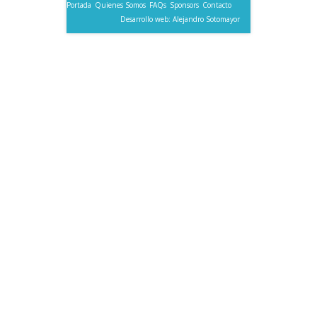
Portada
Quienes Somos
FAQs
Sponsors
Contacto
Desarrollo web: Alejandro Sotomayor