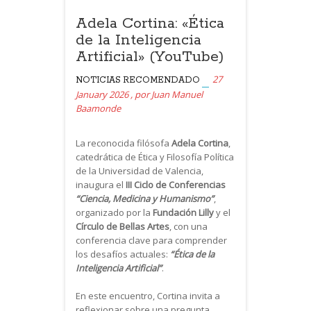
Adela Cortina: «Ética
de la Inteligencia
Artificial» (YouTube)
27
NOTICIAS
RECOMENDADO
January 2026
,
por
Juan Manuel
Baamonde
La reconocida filósofa
Adela Cortina
,
catedrática de Ética y Filosofía Política
de la Universidad de Valencia,
inaugura el
III Ciclo de Conferencias
“Ciencia, Medicina y Humanismo”
,
organizado por la
Fundación Lilly
y el
Círculo de Bellas Artes
, con una
conferencia clave para comprender
los desafíos actuales:
“Ética de la
Inteligencia Artificial”
.
En este encuentro, Cortina invita a
reflexionar sobre una pregunta