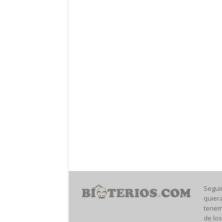
Segui
quier
tenem
de los