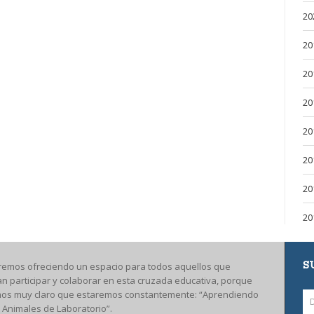
20
20
20
20
20
20
20
20
S
remos ofreciendo un espacio para todos aquellos que
an participar y colaborar en esta cruzada educativa, porque
os muy claro que estaremos constantemente: “Aprendiendo
 Animales de Laboratorio”.