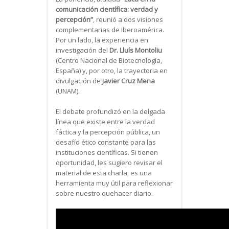
comunicación científica: verdad y
percepción”
, reunió a dos visiones
complementarias de Iberoamérica.
Por un lado, la experiencia en
investigación del
Dr. Lluís Montoliu
(Centro Nacional de Biotecnología,
España) y, por otro, la trayectoria en
divulgación de
Javier Cruz Mena
(UNAM).
El debate profundizó en la delgada
línea que existe entre la verdad
fáctica y la percepción pública, un
desafío ético constante para las
instituciones científicas. Si tienen
oportunidad, les sugiero revisar el
material de esta charla; es una
herramienta muy útil para reflexionar
sobre nuestro quehacer diario.