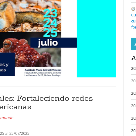
Cu
cu
fo
A
20
20
20
les: Fortaleciendo redes
ericanas
20
aamonde
20
20
25 al 25/07/2025